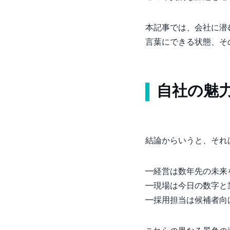
本記事では、会社に潜
言葉にできる状態、そ
自社の魅
結論からいうと、それ
━ 経営は数年先の未来
━ 現場は今日の数字
━ 採用担当は候補者向