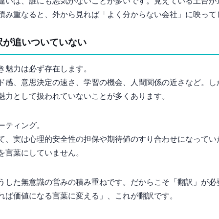
違いは、誰にも悪気がないことが多いです。見えている“土台”
積み重なると、外から見れば「よく分からない会社」に映って
訳”が追いついていない
き魅力は必ず存在します。
ド感、意思決定の速さ、学習の機会、人間関係の近さなど。し
魅力として扱われていないことが多くあります。
ーティング。
、実は“心理的安全性の担保”や“期待値のすり合わせ”になって
を言葉にしていません。
うした“無意識の営み”の積み重ねです。だからこそ「翻訳」が
れば価値になる言葉に変える」、これが翻訳です。