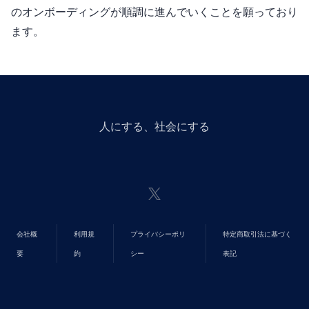
のオンボーディングが順調に進んでいくことを願っており
ます。
人にGiveする、社会にGiveする
会社概
利用規
プライバシーポリ
特定商取引法に基づく
要
約
シー
表記