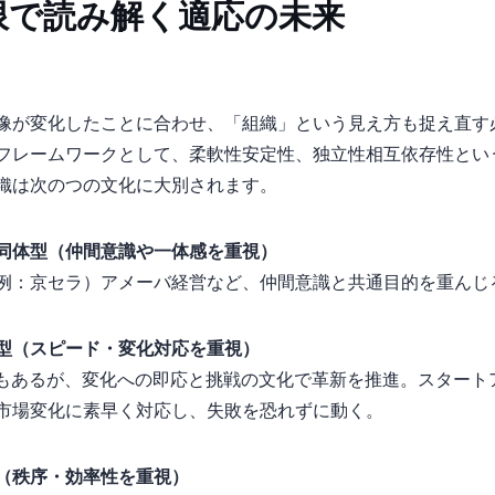
限で読み解く適応の未来
像が変化したことに合わせ、「組織」という見え方も捉え直す
フレームワークとして、柔軟性×安定性、独立性×相互依存性と
織は次の4つの文化に大別されます。
共同体型（仲間意識や一体感を重視）
（例：京セラ）…アメーバ経営など、仲間意識と共通目的を重んじ
家型（スピード・変化対応を重視）
ダウンの強さもあるが、変化への即応と挑戦の文化で革新を推進。スタ
創業期）…市場変化に素早く対応し、失敗を恐れずに動く。
型（秩序・効率性を重視）