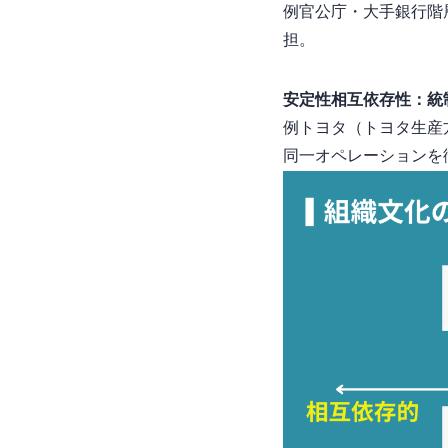
例)官公庁・大手銀行…
担。
安定性×相互依存性：
例)トヨタ…TPS（ト
同一オペレーションを