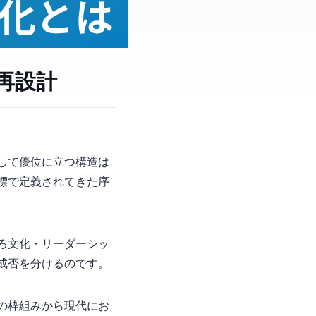
再設計
占して優位に立つ構造は
標で定義されてきた序
。
ろ文化・リーダーシッ
の成否を分けるのです。
化の枠組みから現代にお