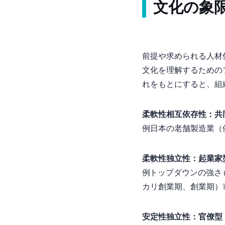
文化の4象
前提や求められる人材
文化を理解するための
れをもとにすると、組
柔軟性×相互依存性：
例)日本の老舗製造業
柔軟性×独立性：起業
例)Tesla…トップ
カリ創業期、Airbnb
安定性×独立性：官僚