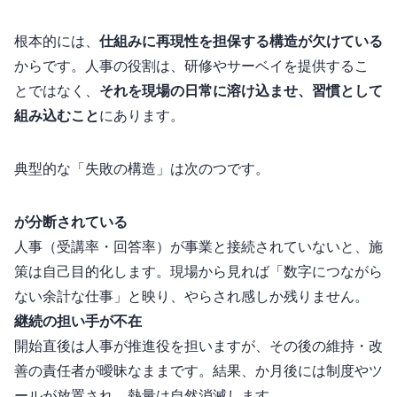
根本的には、
仕組みに再現性を担保する構造が欠けている
からです。人事の役割は、研修やサーベイを“提供するこ
と”ではなく、
それを現場の日常に溶け込ませ、習慣として
組み込むこと
にあります。
典型的な「失敗の構造」は次の3つです。
KPIが分断されている
人事KPI（受講率・回答率）が事業KPIと接続されていないと、施
策は自己目的化します。現場から見れば「数字につながら
ない余計な仕事」と映り、“やらされ感”しか残りません。
継続の担い手が不在
開始直後は人事が推進役を担いますが、その後の維持・改
善の責任者が曖昧なままです。結果、3か月後には制度やツ
ールが放置され、熱量は自然消滅します。