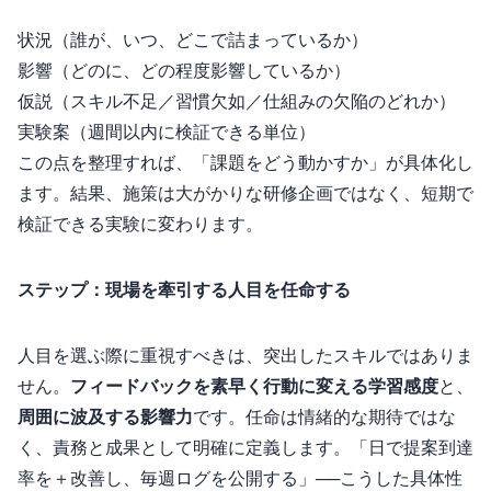
状況（誰が、いつ、どこで詰まっているか）
影響（どのKPIに、どの程度影響しているか）
仮説（スキル不足／習慣欠如／仕組みの欠陥のどれか）
実験案（2週間以内に検証できる単位）
この4点を整理すれば、「課題をどう動かすか」が具体化し
ます。結果、施策は大がかりな研修企画ではなく、短期で
検証できる実験に変わります。
ステップ3：現場を牽引する“1人目”を任命する
“1人目”を選ぶ際に重視すべきは、突出したスキルではありま
せん。
フィードバックを素早く行動に変える学習感度
と、
周囲に波及する影響力
です。任命は情緒的な期待ではな
く、責務と成果として明確に定義します。「90日で提案到達
率を＋10pt改善し、毎週ログを公開する」──こうした具体性