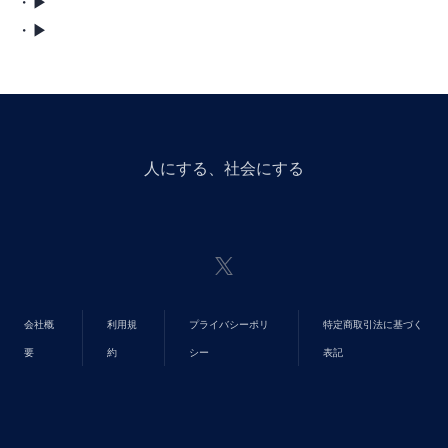
・Ombo X ▶︎
・Ombo Facebook ▶︎
人にGiveする、社会にGiveする
会社概
利用規
プライバシーポリ
特定商取引法に基づく
要
約
シー
表記