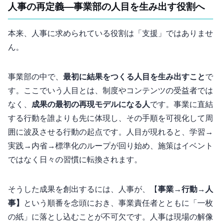
人事の再定義 ― 事業部の“1人目”を生み出す役割へ
本来、人事に求められている役割は「支援」ではありませ
ん。
事業部の中で、
最初に結果をつくる“1人目”を生み出すこと
で
す。ここでいう“1人目”とは、制度やコンテンツの受益者では
なく、
成果の最初の再現モデルになる人
です。事業KPIに直結
する行動を誰よりも先に体現し、その手順を可視化して周
囲に波及させる“行動の起点”です。“1人目”が現れると、学習→
実践→内省→標準化のループが回り始め、施策はイベント
ではなく日々の習慣に転換されます。
そうした成果を創出するには、人事が、【
事業KPI→行動KPI→人
事KPI】
という順番を念頭におき、事業責任者とともに「一枚
の紙」に落とし込むことが不可欠です。人事は現場の解像