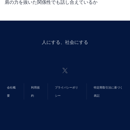
肩の力を抜いた関係性でも話し合えているか
人にGiveする、社会にGiveする
会社概
利用規
プライバシーポリ
特定商取引法に基づく
要
約
シー
表記