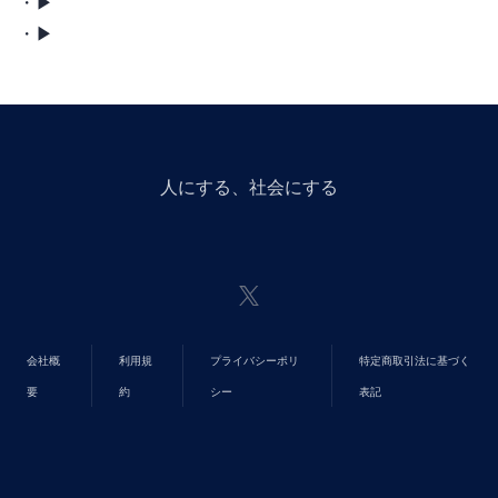
・Ombo X ▶︎
・Ombo Facebook ▶︎
人にGiveする、社会にGiveする
会社概
利用規
プライバシーポリ
特定商取引法に基づく
要
約
シー
表記