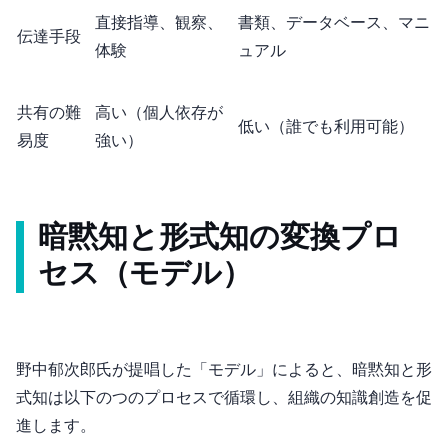
直接指導、観察、
書類、データベース、マニ
伝達手段
体験
ュアル
共有の難
高い（個人依存が
低い（誰でも利用可能）
易度
強い）
暗黙知と形式知の変換プロ
セス（SECIモデル）
野中郁次郎氏が提唱した「SECIモデル」によると、暗黙知と形
式知は以下の4つのプロセスで循環し、組織の知識創造を促
進します。