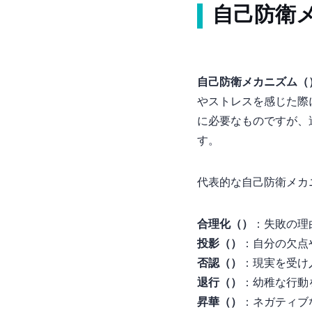
自己防衛
自己防衛メカニズム（Self-Defense Mechanis
やストレスを感じた際
に必要なものですが、
す。
代表的な自己防衛メカ
合理化（Rationalization）
：失敗の理
投影（Projection）
：自分の欠点
否認（Denial）
：現実を受け
退行（Regression）
：幼稚な行動
昇華（Sublimation）
：ネガティブ