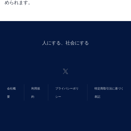
められます。
人にGiveする、社会にGiveする
会社概
利用規
プライバシーポリ
特定商取引法に基づく
要
約
シー
表記