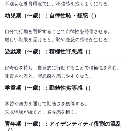
不適切な養育環境では、不信感を抱くようになる。
幼児期（1〜3歳）：自律性 vs. 恥・疑惑（Autonomy vs. Shame and Doubt）
自分で行動を選択することで自律性を発達させる。
厳しい制限を受けると、恥や疑惑の感情が生じる。
遊戯期（3〜6歳）：積極性 vs. 罪悪感（Initiative vs. Guilt）
好奇心を持ち、自発的に行動することで積極性を育む。
叱責されると、罪悪感を感じやすくなる。
学童期（6〜12歳）：勤勉性 vs. 劣等感（Industry vs. Inferiority）
学習や努力を通じて勤勉さを獲得する。
失敗体験が続くと、劣等感を抱く。
青年期（12〜18歳）：アイデンティティ vs. 役割の混乱
（Identity vs. Role Confusion）