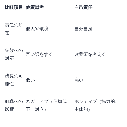
比較項目
他責思考
自己責任
責任の所
他人や環境
自分自身
在
失敗への
言い訳をする
改善策を考える
対応
成長の可
低い
高い
能性
組織への
ネガティブ（信頼低
ポジティブ（協力的、
影響
下、対立）
主体的）