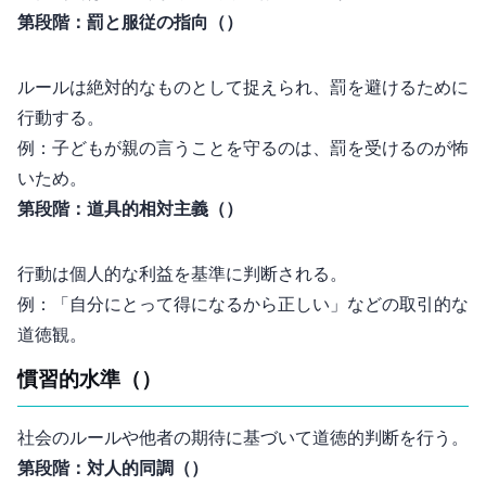
第1段階：罰と服従の指向（Obedience and Punishment Orientation）
ルールは絶対的なものとして捉えられ、罰を避けるために
行動する。
例：子どもが親の言うことを守るのは、罰を受けるのが怖
いため。
第2段階：道具的相対主義（Instrumental Relativist Orientation）
行動は個人的な利益を基準に判断される。
例：「自分にとって得になるから正しい」などの取引的な
道徳観。
慣習的水準（Conventional Level）
社会のルールや他者の期待に基づいて道徳的判断を行う。
第3段階：対人的同調（Good Interpersonal Relationships）