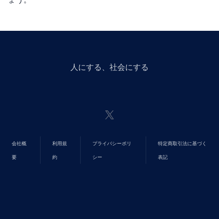
ょう。
人にGiveする、社会にGiveする
会社概
利用規
プライバシーポリ
特定商取引法に基づく
要
約
シー
表記